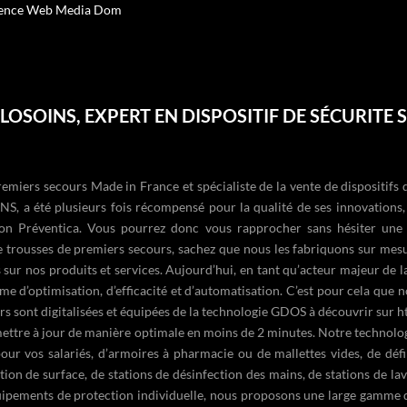
ence Web Media Dom
OSOINS, EXPERT EN DISPOSITIF DE SÉCURITE
iers secours Made in France et spécialiste de la vente de dispositifs d
NS, a été plusieurs fois récompensé pour la qualité de ses innovation
ion Préventica. Vous pourrez donc vous rapprocher sans hésiter un
de
trousses de premiers secours
, sachez que nous les fabriquons sur mes
s sur nos produits et services. Aujourd’hui, en tant qu’acteur majeur de 
me d’optimisation, d’efficacité et d’automatisation. C’est pour cela qu
rs sont digitalisées et équipées de la technologie GDOS à découvrir sur
h
 mettre à jour de manière optimale en moins de 2 minutes. Notre
technolo
ur vos salariés, d’
armoires à pharmacie
ou de
mallettes vides
, de
défi
tion de surface
, de
stations de désinfection des mains
, de
stations de la
équipements de protection individuelle, nous proposons une large gamme 