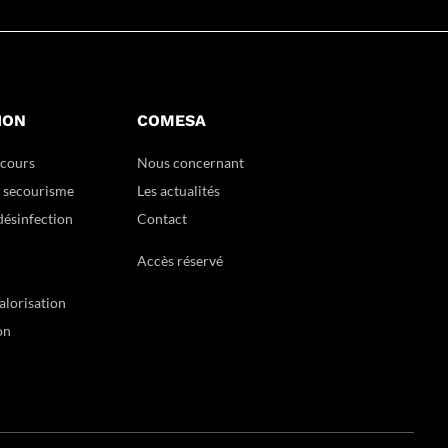
ION
COMESA
ecours
Nous concernant
t secourisme
Les actualités
désinfection
Contact
Accès réservé
alorisation
on